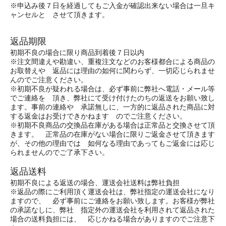
※申込み後７日を経過してもご入金が確認出来ない場合は一旦キ
ャンセルと させて頂きます。
返品期限
初期不良の場合に限り商品到着後７日以内
※注文間違えや勘違い、重複注文などのお客様都合による商品の
お取替えや 返品には理由の如何に関わらず、一切応じられませ
んのでご注意ください。
※初期不良が疑われる場合は、必ず事前に弊社へ電話・メール等
でご連絡を 頂き、弊社にて受け付けたのちの返送をお願い致し
ます。事前の連絡や 承諾無しに、一方的に返品された商品に対
する返金はお受けできかねます のでご注意ください。
※初期不良商品の交換品在庫がある場合は正常品と交換させて頂
きます。 正常品の在庫がない場合に限りご返金させて頂きます
が、その他の理由では 如何なる理由であってもご返金には応じ
られませんのでご了承下さい。
返品送料
初期不良による返送の場合、運送会社送料は弊社負担
※返品の際にご利用頂く運送会社は、弊社指定の運送会社になり
ますので、 必ず事前にご連絡をお願い致します。お客様が弊社
の承諾なしに、弊社 指定外の運送会社を利用されて返品された
場合の送料負担には、 応じかねる場合がありますのでご注意下