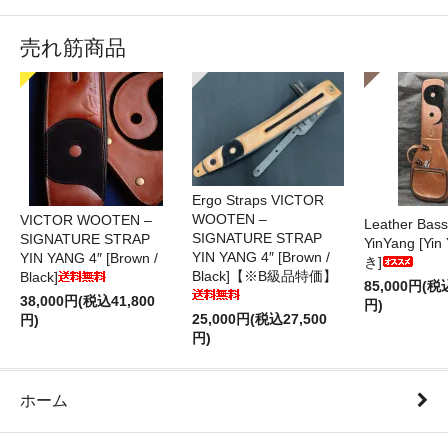
売れ筋商品
Ergo Straps VICTOR
WOOTEN –
VICTOR WOOTEN –
Leather Bas
SIGNATURE STRAP
SIGNATURE STRAP
YinYang [Yin
YIN YANG 4″ [Brown /
YIN YANG 4″ [Brown /
き]
Black]【※B級品特価】
Black]
85,000円(税
38,000円(税込41,800
円)
25,000円(税込27,500
円)
円)
ホーム